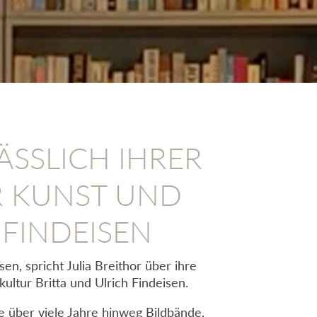
ÄSSLICH IHRER
R KUNST UND
 FINDEISEN
n, spricht Julia Breithor über ihre
ultur Britta und Ulrich Findeisen.
 über viele Jahre hinweg Bildbände,