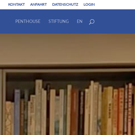
KONTAKT
ANFAHRT
DATENSCHUTZ
LOGIN
PENTHOUSE
STIFTUNG
EN