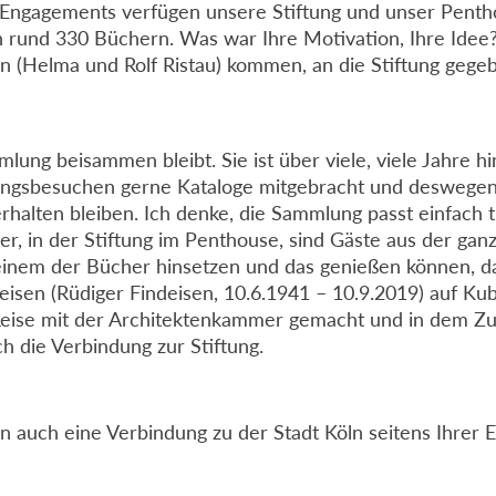
es Engagements verfügen unsere Stiftung und unser Pent
on rund 330 Büchern. Was war Ihre Motivation, Ihre Ide
rn (Helma und Rolf Ristau) kommen, an die Stiftung gege
mmlung beisammen bleibt. Sie ist über viele, viele Jahre
lungsbesuchen gerne Kataloge mitgebracht und deswegen i
alten bleiben. Ich denke, die Sammlung passt einfach t
r, in der Stiftung im Penthouse, sind Gäste aus der ga
einem der Bücher hinsetzen und das genießen können, dan
eisen (Rüdiger Findeisen, 10.6.1941 – 10.9.2019) auf Ku
ise mit der Architektenkammer gemacht und in dem Zu
 die Verbindung zur Stiftung.
n auch eine Verbindung zu der Stadt Köln seitens Ihrer 