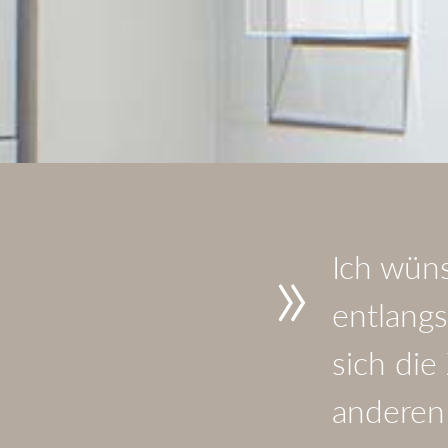
»
Ich wüns
entlang
sich die
anderen 