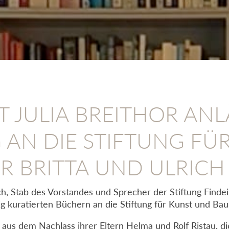
T JULIA BREITHOR ANL
AN DIE STIFTUNG FÜ
 BRITTA UND ULRICH
, Stab des Vorstandes und Sprecher der Stiftung Findeise
 kuratierten Büchern an die Stiftung für Kunst und Bauk
us dem Nachlass ihrer Eltern Helma und Rolf Ristau, die