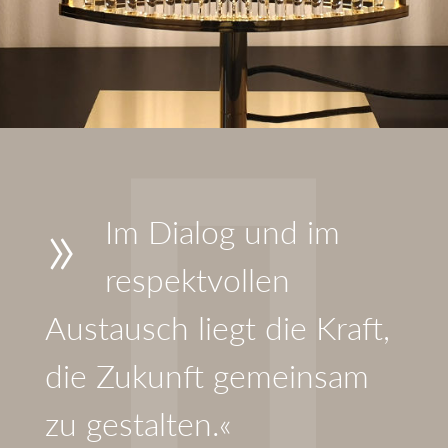
»
Im Dialog und im
respektvollen
Austausch liegt die Kraft,
die Zukunft gemeinsam
zu gestalten.«