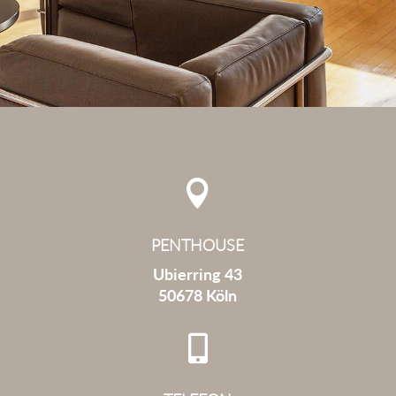

PENTHOUSE
Ubierring 43
50678 Köln
